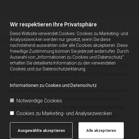
Wir respektieren Ihre Privatsphäre
Diese Website verwendet Cookies. Cookies zu Marketing- und
Analysezwecken werden nur gesetzt, wenn Sie diese
nachstehend auswählen oder alle Cookies akzeptieren. Diese
freiwillige Zustimmung können Sie jederzeit widerrufen. Durch
Bleaching
Auswahl von „Informationen zu Cookies und Datenschutz“
erhalten Sie detaillierte Information zu den verwendeten
Ein Bleaching dauert in unserer Ordination ca. 20
Cookies und zur Datenschutzerklärung.
Minuten. Für eine Aufhellung von 1-2 Farbnuancen
sind 2-3 Sitzungen notwendig. Eine
Informationen zu Cookies und Datenschutz
Zahnaufhellung stellt bei gesunden Zähnen kein
Risiko dar. Allerdings raten wir beispielsweise
Notwendige Cookies
davon ab, wenn Risse im Zahnschmelz bestehen
Cookies zu Marketing- und Analysezwecken
oder eine große Anzahl an Amalgamfüllungen,
Kronen, Brücken oder Füllungen vorhanden ist.
Ausgewählte akzeptieren
Alle akzeptieren
Wir informieren Sie ausführlich und klären in